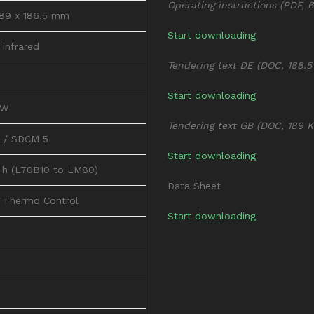
Operating instructions (PDF, 6
189 x 186.5 mm
Start downloading
 infrared
Tendering text DE (DOC, 188.5
Start downloading
/W
Tendering text GB (DOC, 189 K
 / SDCM 5
Start downloading
 h (L70B10 to LM80)
Data Sheet
e Thermo Control
Start downloading