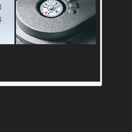
Compass for
ss
setting the panel
to face south