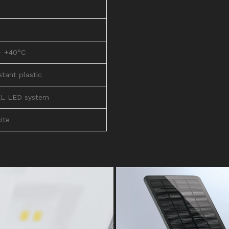
– +40°C
stant plastic
L LED system
ite