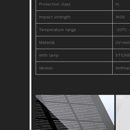
Protection class
III
Impact strength
IK00
Temperature range
-20°C 
Material
UV-resi
With lamp
STEINE
Version
Anthrac