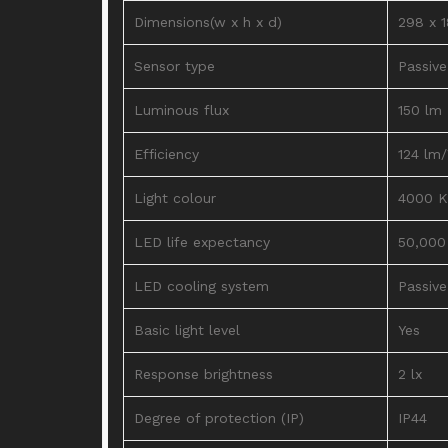
Dimensions(w x h x d)
298 x 
Sensor type
Passive
Luminous flux
150 lm
Efficiency
124 lm
Light colour
4000 K
LED life expectancy
50,000
LED cooling system
Passiv
Basic light level
Yes
Response brightness
2 lx
Degree of protection (IP)
IP44