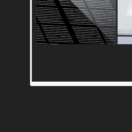
High-end
monocrystalline
solar panel
SHARE THIS POST: