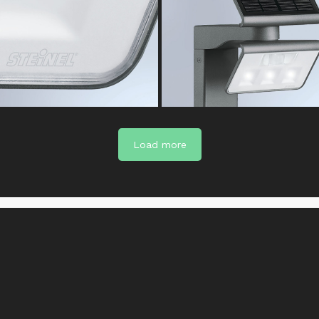
Load more
Included
basic brightne
STEINEL LED-
option
System