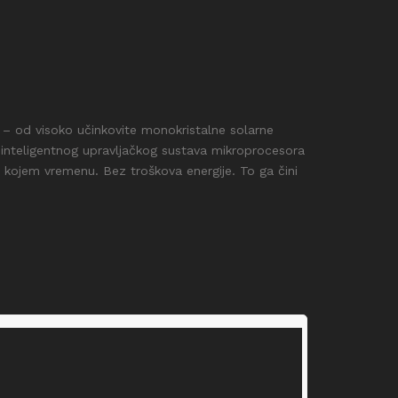
 – od visoko učinkovite monokristalne solarne
 inteligentnog upravljačkog sustava mikroprocesora
 kojem vremenu. Bez troškova energije. To ga čini