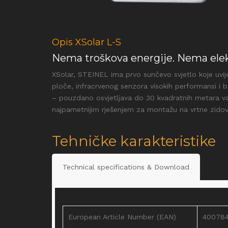
Opis XSolar L-S
Nema troškova energije. Nema ele
XSolar, STEINEL ima prvo sunčevo svjetlo koje uvi
ploče, infracrvenog senzora visokih performansi i 
– pouzdano osvjetljava do 30 kvadratnih metara va
najpametnijim rješenjem za montažu na vrtne zidove
Tehničke karakteristike
Technical specifications & Download
European Article Number (EAN)
40078