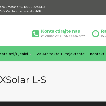
icha Smetane 10, 10000 ZAGREB
OVNICA: Petrovaradinska 40B
Kontaktirajte nas
R
01-3880-247; 01-3886-677
Po
Katalozi/cjenici
Za Arhitekte I Projektante
Kontakt
 XSolar L-S