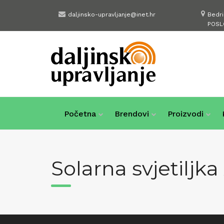
Skip
daljinsko-upravljanje@inet.hr
Bedr
to
POSL
content
Početna
Brendovi
Proizvodi
Solarna svjetiljka