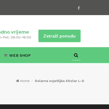
adno vrijeme
Zatraži ponudu
n-Pet: 08:00–16:00
WEB SHOP
Home
Solarna svjetiljka XSolar L-S