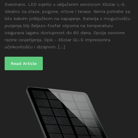
Svestrano. LED svjetlo s uključenim senzorom XSolar L-S.
Idealno za staze, pogone, vrtove i terase. Nema potrebe za
bilo kakvim priključkom na napajanje. Baterija s mogućnošću
punjenja litij-željezo-fosfat otporna na temperaturu
osigurava laganu dostupnost do 60 dana. Opcija osnovne
razine osvjetljenja. Opis - XSolar GL-S Impresionira
učinkovitošću i dizajnom. [...]
Read Article