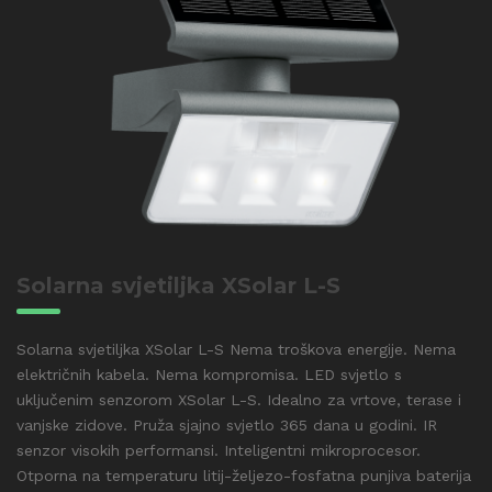
Solarna svjetiljka XSolar L-S
Solarna svjetiljka XSolar L-S Nema troškova energije. Nema
električnih kabela. Nema kompromisa. LED svjetlo s
uključenim senzorom XSolar L-S. Idealno za vrtove, terase i
vanjske zidove. Pruža sjajno svjetlo 365 dana u godini. IR
senzor visokih performansi. Inteligentni mikroprocesor.
Otporna na temperaturu litij-željezo-fosfatna punjiva baterija