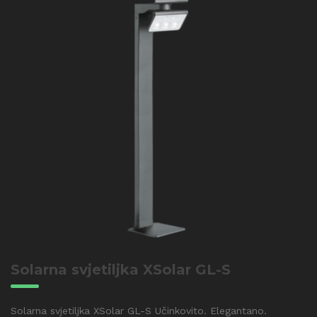
Solarna svjetiljka XSolar GL-S
Solarna svjetiljka XSolar GL-S Učinkovito. Elegantano.