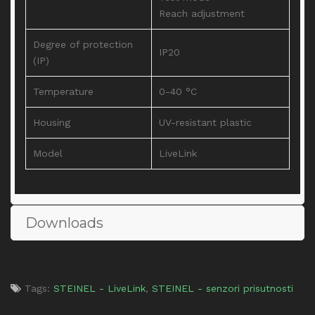
Reach adjustment
Degree of protection
IP20
(IP)
Temperature
0-40 °C
Housing
UV-resistant plastic
Model
LiveLink
Downloads
SHARE THIS POST:
Tags:
STEINEL - LiveLink
,
STEINEL - senzori prisutnosti