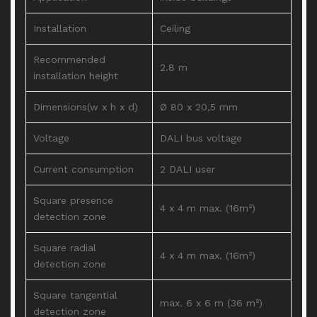
Installation
Ceiling
Recommended
2.8 m
installation height
Dimensions(w x h x d)
Ø 80 x 20,5 mm
Voltage
DALI bus voltage
Current consumption
2 DALI user
Square presence
4 x 4 m max. (16m²)
detection zone
Square radial
4 x 4 m max. (16m²)
detection zone
Square tangential
max. 6 x 6 m (36 m²)
detection zone