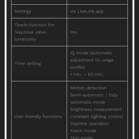
Settings
via LiveLink app
Teach-function for
response value
Yes
luminosity
IQ mode (automatic
adjustment to usage
Time setting
profile)
1 min. – 60 min.
Motion detection
Semi-automatic / fully
automatic mode
Brightness measurement
User-friendly functions
Constant-lighting control
Daytime operation
Teach mode
Test mode