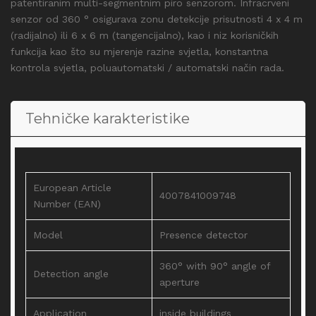
patentiranim multi-segmentnim piro senzorom. Infracrveni
senzor od 360 ° osigurava zonu detekcije prisutnosti 4 x 4 m
(radijalno) ili 6 x 6 m (tangencijalno), kao i niz korisničkih
funkcija kao što su mjerenje razine svjetla, konstantna
kontrola svjetla, poluautomatski / automatski način rada.
Tehničke karakteristike
European Article
4007841009748
Number (EAN)
Model
Presence detector
360° with 90° angle of
Detection angle
aperture
Application
inside buildings