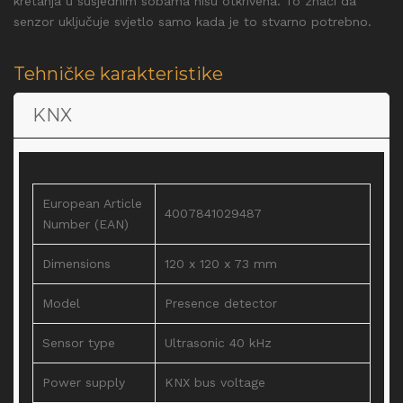
kretanja u susjednim sobama nisu otkrivena. To znači da
senzor uključuje svjetlo samo kada je to stvarno potrebno.
Tehničke karakteristike
KNX
European Article
4007841029487
Number (EAN)
Dimensions
120 x 120 x 73 mm
Model
Presence detector
Sensor type
Ultrasonic 40 kHz
Power supply
KNX bus voltage