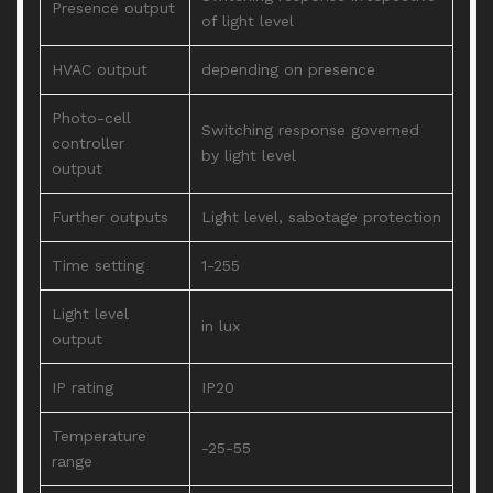
Presence output
of light level
HVAC output
depending on presence
Photo-cell
Switching response governed
controller
by light level
output
Further outputs
Light level, sabotage protection
Time setting
1-255
Light level
in lux
output
IP rating
IP20
Temperature
-25-55
range