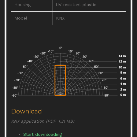
Housing
UV-resistant plastic
Model
KNX
Download
KNX application (PDF, 1.31 MB)
Start downloading