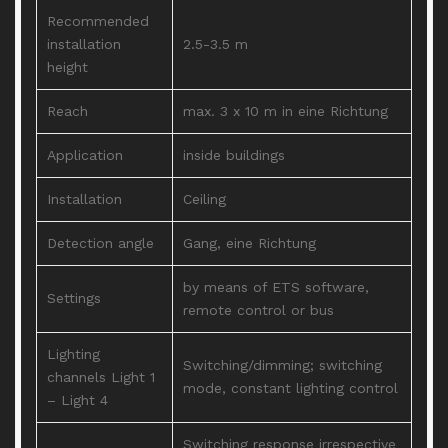
Recommended
installation
2.5-3.5 m
height
Reach
max. 3 x 10 m in eine Richtung
Application
inside buildings
Installation
Ceiling
Detection angle
Gang, eine Richtung
by means of ETS software,
Settings
remote control or bus
Lighting
Switching/dimming; switching
channels Light 1
mode, constant lighting control
– Light 4
Switching response irrespective