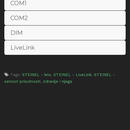
COM1
COM2
DIM
LiveLink
SHARE THIS POST:
Tags:
STEINEL - knx
,
STEINEL - LiveLink
,
STEINEL -
senzori prisutnosti
,
zdravlje i njega