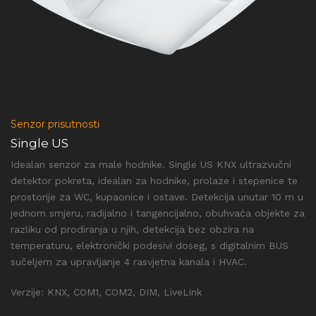
Senzor prisutnosti
Single US
Idealan senzor za male hodnike. Single US KNX ultrazvučni
detektor pokreta, idealan za hodnike, prolaze i stepenice te
prostorije za WC, kupaonice i ostave. Detekcija unutar 10 m u
jednom smjeru, radijalno i tangencijalno, obuhvaća objekte za
razliku od prodiranja u njih, detekcija bez obzira na
temperaturu, elektronički podesivi doseg, s digitalnim BUS
sučeljem za upravljanje 4 rasvjetna kanala i HVAC.
Verzije: KNX, COM1, COM2, DIM, LiveLink