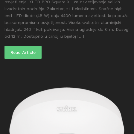
osvjetljenje. XLED PRO Square XL za osvjetljavanje velikih
kvadratnih područja. Zakretanje i fleksibilnost. Snažne high-
end LED diode (48 W) daju 4400 lumena svjetlosti koja pruža
beskompromisnu osvjetljenost. Visokokvalitetni aluminijski
hladnjak. 240 ° kut pokrivanja. Visina ugradnje do 6 m. Doseg
od 12 m. Dostupno u crnoj ili bijeloj [...]
Read Article