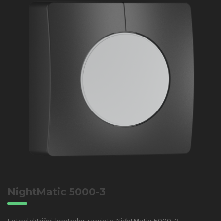
NightMatic 5000-3
Fotoelektrični kontroler rasvjete NightMatic 5000-3