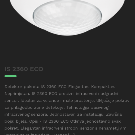
IS 2360 ECO
Detektor pokreta IS 2360 ECO Elegantan. Kompaktan.
Neprimjetan. IS 2360 ECO precizni infracrveni nadgradni
senzor. Idealan za verande i male prostorije. Uključuje pokrov
za prilagodbu zone detekcije. Tehnologija pasivnog
infracrvenog senzora. Jednostavan za instalaciju. Završna
boja: bijela. Opis - IS 2360 ECO Otkriva jednostavno svaki
pokret. Elegantan infracrveni stropni senzor s nenametljivim
kompaktnim izgledom. Senzor [...]