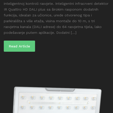
inteligentnoj kontroli rasvjete. Inteligentni infracrveni detektor
IR Quattro HD DALI plus sa širokim rasponom dodatnih
funkcija, idealan za učionice, urede otvorenog tipa i
parkirališta s više etaža, visina montaže do 10 m, s tri
rasvjetna kanala (DALI adrese) do 64 rasvjetna tijela, lako
podešavanje putem aplikacije. Dodatni [...]
Read Article