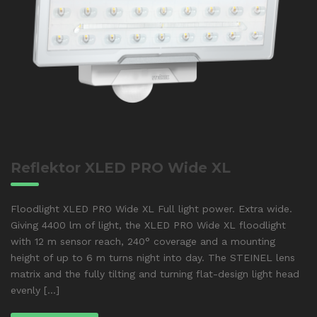
Reflektor XLED PRO Wide XL
Floodlight XLED PRO Wide XL Full light power. Extra wide.
Giving 4400 lm of light, the XLED PRO Wide XL floodlight
with 12 m sensor reach, 240° coverage and a mounting
height of up to 6 m turns night into day. The STEINEL lens
matrix and the fully tilting and turning flat-design light head
evenly [...]