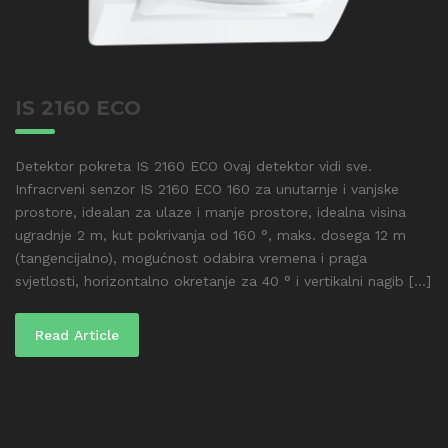
IS 2160 ECO
Detektor pokreta IS 2160 ECO Ovaj detektor vidi sve.
Infracrveni senzor IS 2160 ECO 160 za unutarnje i vanjske
prostore, idealan za ulaze i manje prostore, idealna visina
ugradnje 2 m, kut pokrivanja od 160 °, maks. dosega 12 m
(tangencijalno), mogućnost odabira vremena i praga
svjetlosti, horizontalno okretanje za 40 ° i vertikalni nagib [...]
Read Article