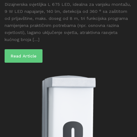
Dizajnerska svjetiljka L 675 LED, idealna za vanjsku montažu,
9 W LED napajanje, 140 lm, detekcija od 360 ° sa zaštitom
od prljavštine, maks. doseg od 8 m, tri funkcijska programa
namijenjena praktičnim potrebama (npr. osnovna razina
svjetlosti), lagano uključenje svjetla, atraktivna rasvjeta
kućnog broja [...]
Read Article