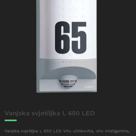
Vanjska svjetiljka L 650 LED
Vanjska svjetiljka L 650 LED Vrlo učinkovita, vrlo inteligentna,