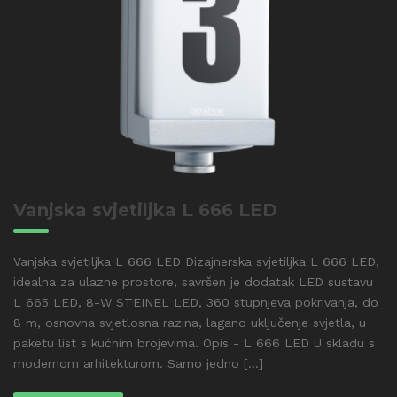
Vanjska svjetiljka L 666 LED
Vanjska svjetiljka L 666 LED Dizajnerska svjetiljka L 666 LED,
idealna za ulazne prostore, savršen je dodatak LED sustavu
L 665 LED, 8-W STEINEL LED, 360 stupnjeva pokrivanja, do
8 m, osnovna svjetlosna razina, lagano uključenje svjetla, u
paketu list s kućnim brojevima. Opis - L 666 LED U skladu s
modernom arhitekturom. Samo jedno [...]