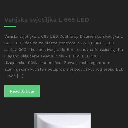
Vanjska svjetiljka L 665 LED
Vanjska svjetiljka L 665 LED Cool broj. Dizajnersko svjetiljka L
665 LED, idealna za ulazne prostore, 9-W STEINEL LED
sustav, 360 ° kut pokrivanja, do 8 m, osnovna funkcija svjetla
i lagano uključenje svjetla. Opis - L 665 LED 100%
dizajnerska. 90% ekonomična. Zahvaljujući elegantnom
aluminijskom kućištu i poluprozirnoj pločici kućnog broja, LED
L 665 [...]
Read Article