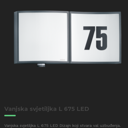
Vanjska svjetiljka L 675 LED
Vanjska svjetiljka L 675 LED Dizajn koji stvara val uzbuđenja.