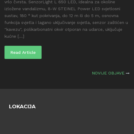
vrlo čvrsta. SenzorLight L 650 LED, idealna za okoline
izložene vandalizmu, 8-W STEINEL Power LED svjetlosni
sustav, 180 ° kut pokrivanja, do 12 m ili do 5 m, osnovna
funkcija svjetla i lagano uključivanje svjetla, senzor zaštićen u
"kavezu", polikarbonatni okvir otporan na udarce, uključuje
kućne [...]
Read Article
Navigacija
NOVIJE OBJAVE
objava
LOKACIJA