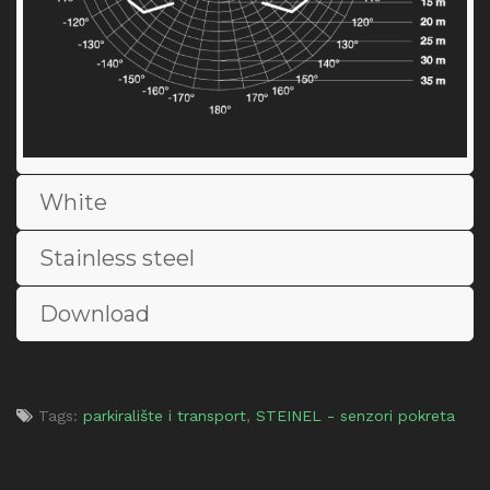
White
Stainless steel
Download
SHARE THIS POST:
Tags:
parkiralište i transport
,
STEINEL - senzori pokreta