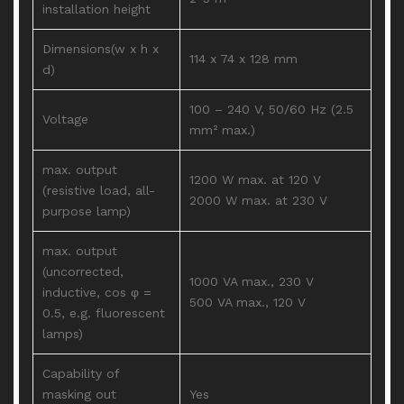
installation height
Dimensions(w x h x
114 x 74 x 128 mm
d)
100 – 240 V, 50/60 Hz (2.5
Voltage
mm² max.)
max. output
1200 W max. at 120 V
(resistive load, all-
2000 W max. at 230 V
purpose lamp)
max. output
(uncorrected,
1000 VA max., 230 V
inductive, cos φ =
500 VA max., 120 V
0.5, e.g. fluorescent
lamps)
Capability of
masking out
Yes