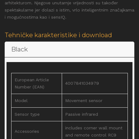
arhitekturom. Njegove unutarnje vrijednosti su također
spektakularne jer dolazi s istim, vrlo inteligentnim značajkama
i mogućnostima kao i sensIQ.
Tehničke karakteristike i download
Black
European Article
4007841034979
Number (EAN)
Model
Movement sensor
Sensor type
Passive infrared
includes corner wall mount
Accessories
and remote control RC9