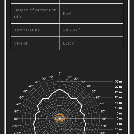
Degree of protection
IP54
(IP)
Temperature
-20-50 °C
Version
Black