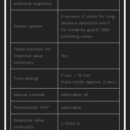
individual segments
4 sensors, 6 levels for long-
distance detection and 5
Sensor system
for sneak-by guard, 1360
switching zones
Teach-function for
response value
Yes
luminosity
5 sec. – 15 min.
Time setting
Pulse mode (approx. 2 sec.)
Manual override
selectable, 4h
Permanently ‘OFF’
selectable
Response value
2-2000 lx
luminosity