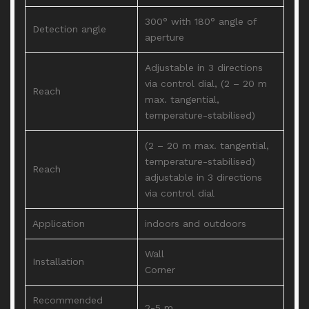
300° with 180° angle of
Detection angle
aperture
Adjustable in 3 directions
via control dial, (2 – 20 m
Reach
max. tangential,
temperature-stabilised)
(2 – 20 m max. tangential,
temperature-stabilised)
Reach
adjustable in 3 directions
via control dial
Application
indoors and outdoors
Wall
Installation
Corner
Recommended
2-5 m